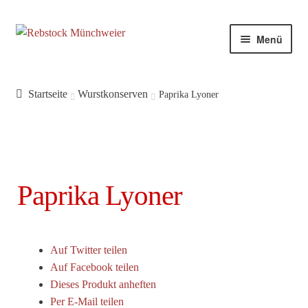
Zur
Zum
Menü
Navigation
Inhalt
springen
springen
Startseite
Wurstkonserven
Paprika Lyoner
Paprika Lyoner
Auf Twitter teilen
Auf Facebook teilen
Dieses Produkt anheften
Per E-Mail teilen