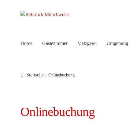
Zur
Zum
Navigation
Inhalt
springen
springen
Home
Gästezimmer
Metzgerei
Umgebung
Startseite
Onlinebuchung
Onlinebuchung