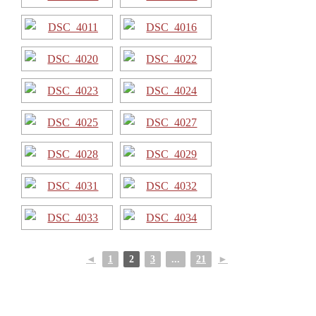
◄
1
2
3
...
21
►