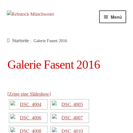
Zur
Zum
Menü
Navigation
Inhalt
springen
springen
Startseite
Galerie Fasent 2016
Galerie Fasent 2016
[Zeige eine Slideshow]