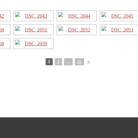
1
2
...
25
►