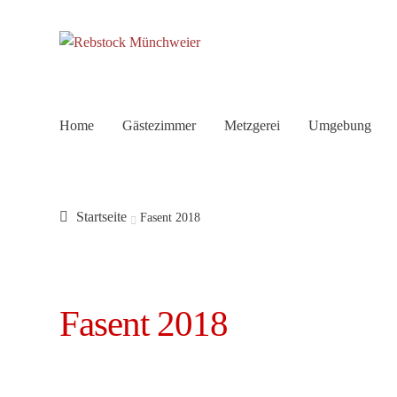
Zur
Zum
Navigation
Inhalt
springen
springen
Home
Gästezimmer
Metzgerei
Umgebung
Startseite
Fasent 2018
Fasent 2018